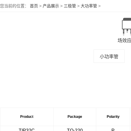
您当前的位置：
首页
>
产品展示
>
三极管
>
大功率管
>
场效
小功率管
Product
Package
Polarity
TIP32C
TO-220
P